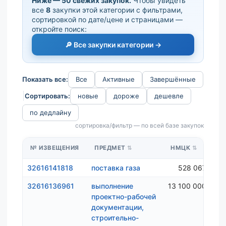
Ниже — 50 свежих закупок.
Чтобы увидеть
все
8
закупки этой категории с фильтрами,
сортировкой по дате/цене и страницами —
откройте поиск:
🔎 Все закупки категории →
Показать все:
Все
Активные
Завершённые
Сортировать:
новые
дороже
дешевле
по дедлайну
сортировка/фильтр — по всей базе закупок
№ ИЗВЕЩЕНИЯ
ПРЕДМЕТ
НМЦК
32616141818
поставка газа
528 067 ₽
32616136961
выполнение
13 100 000 ₽
проектно-рабочей
документации,
строительно-