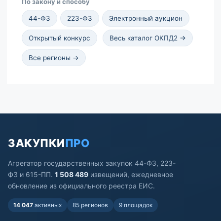
По закону и способу
44-ФЗ
223-ФЗ
Электронный аукцион
Открытый конкурс
Весь каталог ОКПД2 →
Все регионы →
ЗАКУПКИ
ПРО
Агрегатор государственных закупок 44-ФЗ, 223-
ФЗ и 615-ПП.
1 508 489
извещений, ежедневное
обновление из официального реестра ЕИС.
14 047
активных
85 регионов
9 площадок