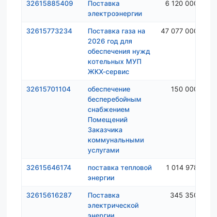
32615885409
Поставка
6 120 000 ₽
электроэнергии
32615773234
Поставка газа на
47 077 000 ₽
2026 год для
обеспечения нужд
котельных МУП
ЖКХ-сервис
32615701104
обеспечение
150 000 ₽
бесперебойным
снабжением
Помещений
Заказчика
коммунальными
услугами
32615646174
поставка тепловой
1 014 978 ₽
энергии
32615616287
Поставка
345 350 ₽
электрической
энергии