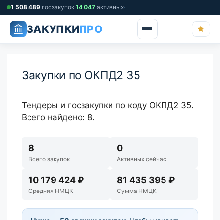
Перейти
1 508 489
госзакупок
·
14 047
активных
·
к
ЗАКУПКИ
ПРО
содержимому
Закупки по ОКПД2 35
Тендеры и госзакупки по коду ОКПД2 35.
Всего найдено: 8.
8
0
Всего закупок
Активных сейчас
10 179 424 ₽
81 435 395 ₽
Средняя НМЦК
Сумма НМЦК