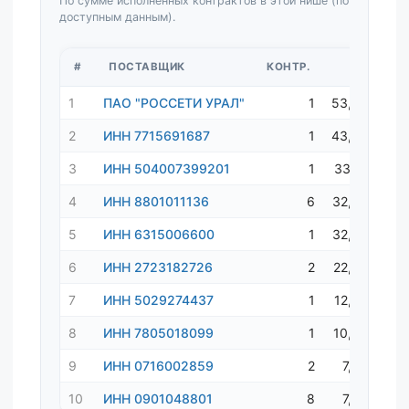
По сумме исполненных контрактов в этой нише (по
доступным данным).
#
ПОСТАВЩИК
КОНТР.
СУММА
1
ПАО "РОССЕТИ УРАЛ"
1
53,3 млн ₽
2
ИНН 7715691687
1
43,9 млн ₽
3
ИНН 504007399201
1
33,1 млн ₽
4
ИНН 8801011136
6
32,3 млн ₽
5
ИНН 6315006600
1
32,0 млн ₽
6
ИНН 2723182726
2
22,5 млн ₽
7
ИНН 5029274437
1
12,4 млн ₽
8
ИНН 7805018099
1
10,6 млн ₽
9
ИНН 0716002859
2
7,8 млн ₽
10
ИНН 0901048801
8
7,8 млн ₽