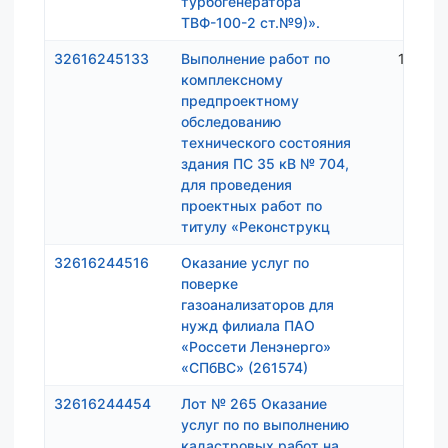
турбогенератора
ТВФ-100-2 ст.№9)».
32616245133
Выполнение работ по
1 330 
комплексному
предпроектному
обследованию
технического состояния
здания ПС 35 кВ № 704,
для проведения
проектных работ по
титулу «Реконструкц
32616244516
Оказание услуг по
952 3
поверке
газоанализаторов для
нужд филиала ПАО
«Россети Ленэнерго»
«СПбВС» (261574)
32616244454
Лот № 265 Оказание
802 0
услуг по по выполнению
кадастровых работ на