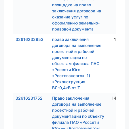
площадке на право
заключения договора на
оказание услуг по
оформлению земельно-
правовой документа
32616232953
право заключения
1 439 
договора на выполнение
проектной и рабочей
документации по
объектам филиала ПАО
«Россети Юг» —
«Ростовэнерго»: 1)
«Реконструкция
ВЛ-0,4кВ от Т
32616231752
Право заключения
14 908 
договора на выполнение
проектной и рабочей
документации по объекту
филиала ПАО «Россети
Юг» — «Ростовэнерго»: