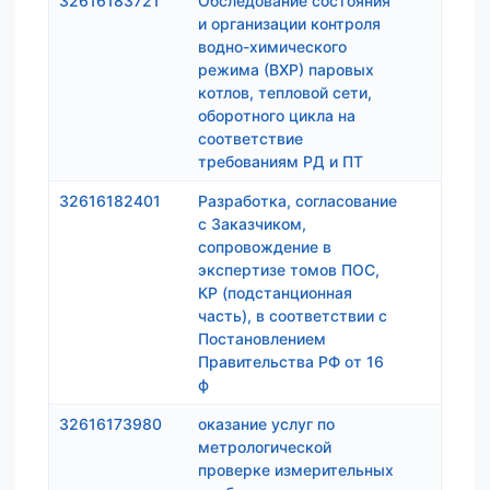
32616183721
Обследование состояния
420 0
и организации контроля
водно-химического
режима (ВХР) паровых
котлов, тепловой сети,
оборотного цикла на
соответствие
требованиям РД и ПТ
32616182401
Разработка, согласование
951 
с Заказчиком,
сопровождение в
экспертизе томов ПОС,
КР (подстанционная
часть), в соответствии с
Постановлением
Правительства РФ от 16
ф
32616173980
оказание услуг по
1
метрологической
проверке измерительных