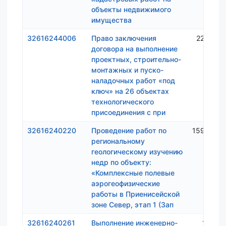
объекты недвижимого
имущества
32616244006
Право заключения
22 383 
договора на выполнение
проектных, строительно-
монтажных и пуско-
наладочных работ «под
ключ» на 26 объектах
технологического
присоединения с при
32616240220
Проведение работ по
159 921 
региональному
геологическому изучению
недр по объекту:
«Комплексные полевые
аэрогеофизические
работы в Приенисейской
зоне Север, этап 1 (Зап
32616240261
Выполнение инженерно-
1 170 