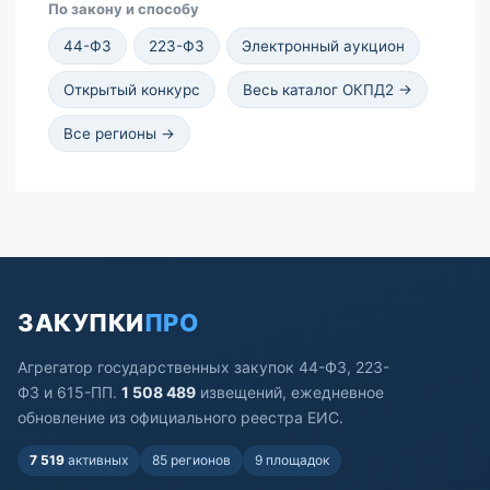
По закону и способу
44-ФЗ
223-ФЗ
Электронный аукцион
Открытый конкурс
Весь каталог ОКПД2 →
Все регионы →
ЗАКУПКИ
ПРО
Агрегатор государственных закупок 44-ФЗ, 223-
ФЗ и 615-ПП.
1 508 489
извещений, ежедневное
обновление из официального реестра ЕИС.
7 519
активных
85 регионов
9 площадок