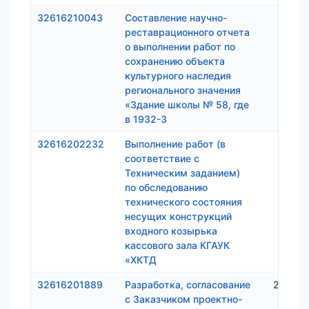
32616210043
Составление научно-
497 9
реставрационного отчета
о выполнении работ по
сохранению объекта
культурного наследия
регионального значения
«Здание школы № 58, где
в 1932-3
32616202232
Выполнение работ (в
325 5
соответствие с
Техническим заданием)
по обследованию
технического состояния
несущих конструкций
входного козырька
кассового зала КГАУК
«ХКТД
32616201889
Разработка, согласование
2 482 
с Заказчиком проектно-