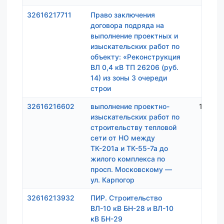
32616217711
Право заключения
403 8
договора подряда на
выполнение проектных и
изыскательских работ по
объекту: «Реконструкция
ВЛ 0,4 кВ ТП 26206 (руб.
14) из зоны 3 очереди
строи
32616216602
выполнение проектно-
1 058 
изыскательских работ по
строительству тепловой
сети от НО между
ТК-201а и ТК-55-7а до
жилого комплекса по
просп. Московскому —
ул. Карпогор
32616213932
ПИР. Строительство
293 9
ВЛ-10 кВ БН-28 и ВЛ-10
кВ БН-29