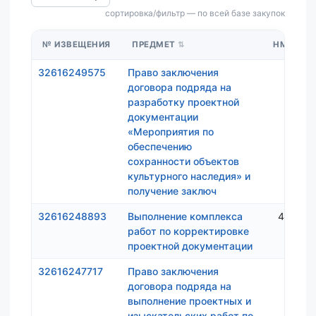
сортировка/фильтр — по всей базе закупок
№ ИЗВЕЩЕНИЯ
ПРЕДМЕТ
НМЦК
32616249575
Право заключения
427 0
договора подряда на
разработку проектной
документации
«Мероприятия по
обеспечению
сохранности объектов
культурного наследия» и
получение заключ
32616248893
Выполнение комплекса
4 000 
работ по корректировке
проектной документации
32616247717
Право заключения
499 1
договора подряда на
выполнение проектных и
изыскательских работ по