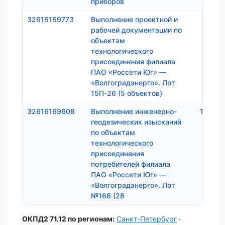
приборов
32616169773
Выполнение проектной и
737 9
рабочей документации по
объектам
технологического
присоединения филиала
ПАО «Россети Юг» —
«Волгоградэнерго». Лот
15П-26 (5 объектов)
32616169608
Выполнение инженерно-
1 084 
геодезических изысканий
по объектам
технологического
присоединения
потребителей филиала
ПАО «Россети Юг» —
«Волгоградэнерго». Лот
№168 (26
ОКПД2 71.12 по регионам:
Санкт-Петербург
·