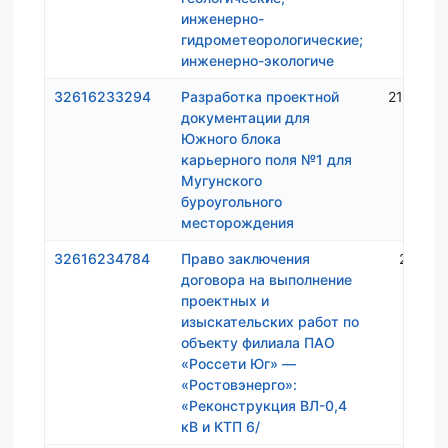
инженерно-
гидрометеорологические;
инженерно-экологиче
32616233294
Разработка проектной
21 449 
документации для
Южного блока
карьерного поля №1 для
Мугунского
буроугольного
месторождения
32616234784
Право заключения
2 827 
договора на выполнение
проектных и
изыскательских работ по
объекту филиала ПАО
«Россети Юг» —
«Ростовэнерго»:
«Реконструкция ВЛ-0,4
кВ и КТП 6/