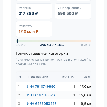
Медиана
75-й перцентиль
217 886 ₽
599 500 ₽
Максимум
17,0 млн ₽
3 012 ₽
медиана 217 886 ₽
17,0 млн ₽
Топ-поставщики категории
По сумме исполненных контрактов в этой нише (по
доступным данным).
#
ПОСТАВЩИК
КОНТР.
СУММА
1
ИНН 7810749880
1
17,0 млн ₽
2
ИНН 6167110026
1
15,0 млн ₽
3
ИНН 6455053448
1
9,5 млн ₽