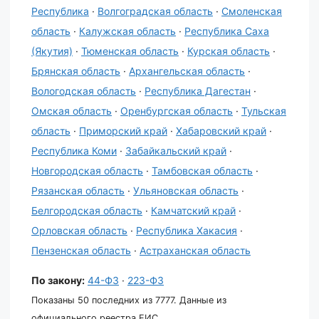
Республика
·
Волгоградская область
·
Смоленская
область
·
Калужская область
·
Республика Саха
(Якутия)
·
Тюменская область
·
Курская область
·
Брянская область
·
Архангельская область
·
Вологодская область
·
Республика Дагестан
·
Омская область
·
Оренбургская область
·
Тульская
область
·
Приморский край
·
Хабаровский край
·
Республика Коми
·
Забайкальский край
·
Новгородская область
·
Тамбовская область
·
Рязанская область
·
Ульяновская область
·
Белгородская область
·
Камчатский край
·
Орловская область
·
Республика Хакасия
·
Пензенская область
·
Астраханская область
По закону:
44-ФЗ
·
223-ФЗ
Показаны 50 последних из 7777. Данные из
официального реестра ЕИС.