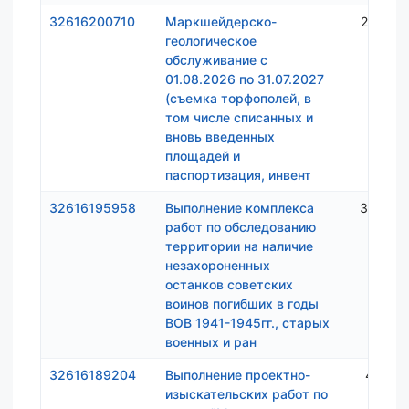
32616200710
Маркшейдерско-
2 086 
геологическое
обслуживание с
01.08.2026 по 31.07.2027
(съемка торфополей, в
том числе списанных и
вновь введенных
площадей и
паспортизация, инвент
32616195958
Выполнение комплекса
3 335 
работ по обследованию
территории на наличие
незахороненных
останков советских
воинов погибших в годы
ВОВ 1941-1945гг., старых
военных и ран
32616189204
Выполнение проектно-
4 110 
изыскательских работ по