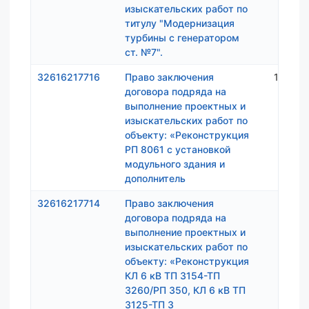
изыскательских работ по
титулу "Модернизация
турбины с генератором
ст. №7".
32616217716
Право заключения
1 495 
договора подряда на
выполнение проектных и
изыскательских работ по
объекту: «Реконструкция
РП 8061 с установкой
модульного здания и
дополнитель
32616217714
Право заключения
807 
договора подряда на
выполнение проектных и
изыскательских работ по
объекту: «Реконструкция
КЛ 6 кВ ТП 3154-ТП
3260/РП 350, КЛ 6 кВ ТП
3125-ТП 3