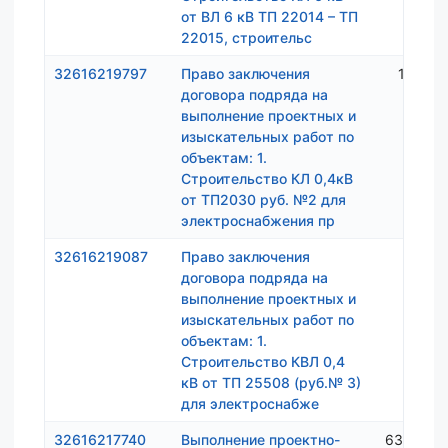
от ВЛ 6 кВ ТП 22014 – ТП
22015, строительс
32616219797
Право заключения
1 598 
договора подряда на
выполнение проектных и
изыскательных работ по
объектам: 1.
Строительство КЛ 0,4кВ
от ТП2030 руб. №2 для
электроснабжения пр
32616219087
Право заключения
869 5
договора подряда на
выполнение проектных и
изыскательных работ по
объектам: 1.
Строительство КВЛ 0,4
кВ от ТП 25508 (руб.№ 3)
для электроснабже
32616217740
Выполнение проектно-
63 000 0