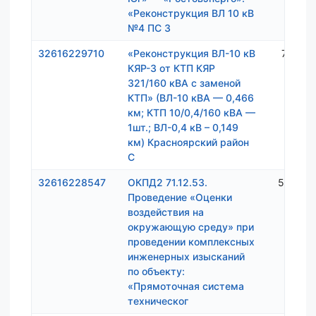
«Реконструкция ВЛ 10 кВ
№4 ПС 3
32616229710
«Реконструкция ВЛ-10 кВ
7 791 
КЯР-3 от КТП КЯР
321/160 кВА с заменой
КТП» (ВЛ-10 кВА — 0,466
км; КТП 10/0,4/160 кВА —
1шт.; ВЛ-0,4 кВ – 0,149
км) Красноярский район
С
32616228547
ОКПД2 71.12.53.
5 930 
Проведение «Оценки
воздействия на
окружающую среду» при
проведении комплексных
инженерных изысканий
по объекту:
«Прямоточная система
техническог