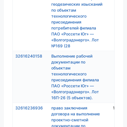
геодезических изысканий
по объектам
технологического
присоединения
потребителей филиала
ПАО «Россети Юг» —
«Волгоградэнерго». Лот
№169 (28
32616240158
Выполнение рабочей
882 4
документации по
объектам
технологического
присоединения филиала
ПАО «Россети Юг» —
«Волгоградэнерго». Лот
16П-26 (5 объектов).
32616236936
право заключения
1 425 
договора на выполнение
проектно-сметной
документации по