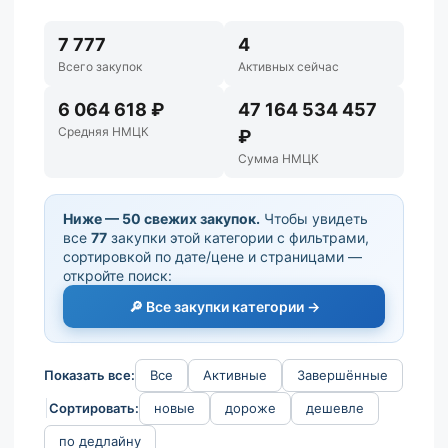
7 777
4
Всего закупок
Активных сейчас
6 064 618 ₽
47 164 534 457
Средняя НМЦК
₽
Сумма НМЦК
Ниже — 50 свежих закупок.
Чтобы увидеть
все
77
закупки этой категории с фильтрами,
сортировкой по дате/цене и страницами —
откройте поиск:
🔎 Все закупки категории →
Показать все:
Все
Активные
Завершённые
Сортировать:
новые
дороже
дешевле
по дедлайну