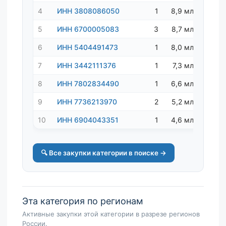
4
ИНН 3808086050
1
8,9 млн ₽
5
ИНН 6700005083
3
8,7 млн ₽
6
ИНН 5404491473
1
8,0 млн ₽
7
ИНН 3442111376
1
7,3 млн ₽
8
ИНН 7802834490
1
6,6 млн ₽
9
ИНН 7736213970
2
5,2 млн ₽
10
ИНН 6904043351
1
4,6 млн ₽
🔍 Все закупки категории в поиске →
Эта категория по регионам
Активные закупки этой категории в разрезе регионов
России.