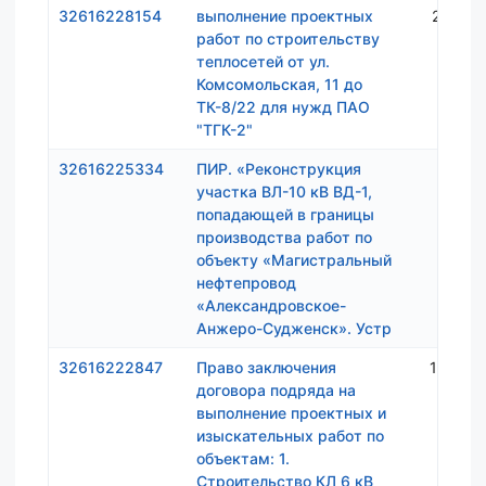
32616228154
выполнение проектных
2 512 
работ по строительству
теплосетей от ул.
Комсомольская, 11 до
ТК-8/22 для нужд ПАО
"ТГК-2"
32616225334
ПИР. «Реконструкция
223 
участка ВЛ-10 кВ ВД-1,
попадающей в границы
производства работ по
объекту «Магистральный
нефтепровод
«Александровское-
Анжеро-Судженск». Устр
32616222847
Право заключения
1 404 
договора подряда на
выполнение проектных и
изыскательных работ по
объектам: 1.
Строительство КЛ 6 кВ