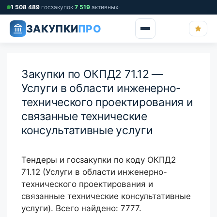
Перейти
1 508 489
госзакупок
·
7 519
активных
·
к
ЗАКУПКИ
ПРО
содержимому
Закупки по ОКПД2 71.12 —
Услуги в области инженерно-
технического проектирования и
связанные технические
консультативные услуги
Тендеры и госзакупки по коду ОКПД2
71.12 (Услуги в области инженерно-
технического проектирования и
связанные технические консультативные
услуги). Всего найдено: 7777.