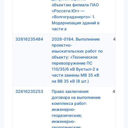
объектам филиала ПАО
«Россети Юг» —
«Волгоградэнерго»: 1.
Модернизация зданий в
части а
32616235484
2026-0184. Выполнение
4 003 
проектно-
изыскательских работ по
объекту: «Техническое
перевооружение ПС
110/35/6 кВ Вуктыл-2 в
части замены МВ 35 кВ
на ВВ 35 кВ (8 шт.)
32616235253
Право заключения
4 590 
договора на выполнение
комплекса работ:
инженерно-
геодезические;
инженерно-
геологические;