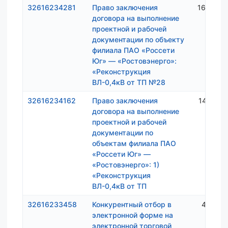
32616234281
Право заключения
16 002 
договора на выполнение
проектной и рабочей
документации по объекту
филиала ПАО «Россети
Юг» — «Ростовэнерго»:
«Реконструкция
ВЛ-0,4кВ от ТП №28
32616234162
Право заключения
14 875 
договора на выполнение
проектной и рабочей
документации по
объектам филиала ПАО
«Россети Юг» —
«Ростовэнерго»: 1)
«Реконструкция
ВЛ-0,4кВ от ТП
32616233458
Конкурентный отбор в
4 032 
электронной форме на
электронной торговой