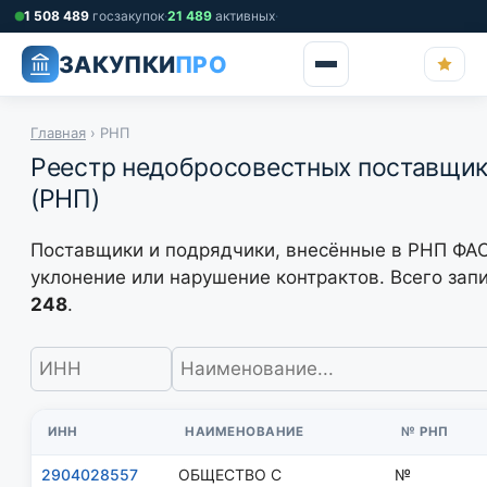
Перейти
1 508 489
госзакупок
·
21 489
активных
·
к
ЗАКУПКИ
ПРО
содержимому
Главная
› РНП
Реестр недобросовестных поставщи
(РНП)
Поставщики и подрядчики, внесённые в РНП ФАС
уклонение или нарушение контрактов. Всего зап
248
.
ИНН
НАИМЕНОВАНИЕ
№ РНП
2904028557
ОБЩЕСТВО С
№