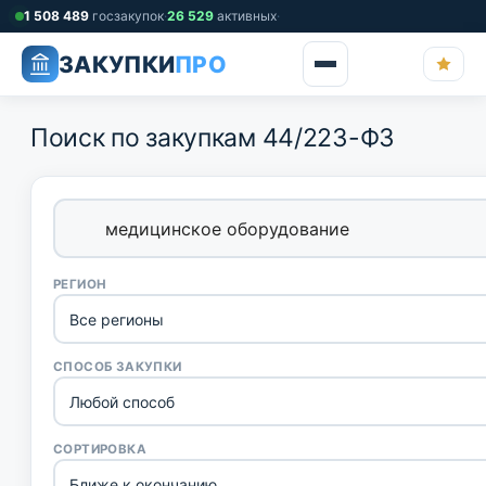
Перейти
1 508 489
госзакупок
·
26 529
активных
·
к
ЗАКУПКИ
ПРО
содержимому
Поиск по закупкам 44/223-ФЗ
РЕГИОН
СПОСОБ ЗАКУПКИ
СОРТИРОВКА