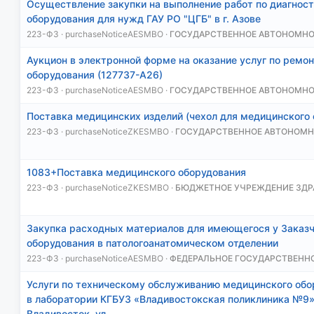
Осуществление закупки на выполнение работ по диагнос
оборудования для нужд ГАУ РО "ЦГБ" в г. Азове
223-ФЗ · purchaseNoticeAESMBO ·
ГОСУДАРСТВЕННОЕ АВТОНОМН
Аукцион в электронной форме на оказание услуг по ремо
оборудования (127737-А26)
223-ФЗ · purchaseNoticeAESMBO ·
ГОСУДАРСТВЕННОЕ АВТОНОМН
Поставка медицинских изделий (чехол для медицинского 
223-ФЗ · purchaseNoticeZKESMBO ·
ГОСУДАРСТВЕННОЕ АВТОНОМН
1083+Поставка медицинского оборудования
223-ФЗ · purchaseNoticeZKESMBO ·
БЮДЖЕТНОЕ УЧРЕЖДЕНИЕ ЗДР
Закупка расходных материалов для имеющегося у Заказ
оборудования в патологоанатомическом отделении
223-ФЗ · purchaseNoticeAESMBO ·
ФЕДЕРАЛЬНОЕ ГОСУДАРСТВЕНН
Услуги по техническому обслуживанию медицинского обо
в лаборатории КГБУЗ «Владивостокская поликлиника №9» 
Владивосток, ул…