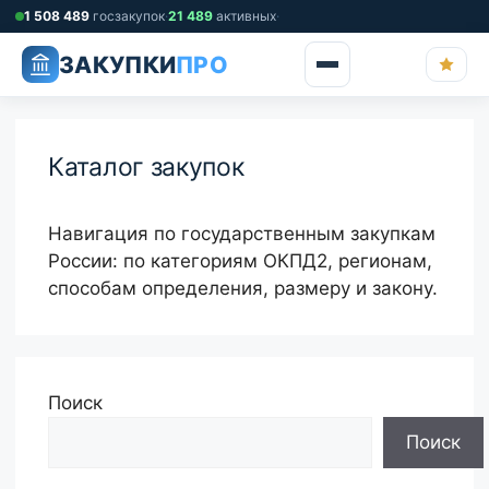
Перейти
1 508 489
госзакупок
·
21 489
активных
·
к
ЗАКУПКИ
ПРО
содержимому
Каталог закупок
Навигация по государственным закупкам
России: по категориям ОКПД2, регионам,
способам определения, размеру и закону.
Поиск
Поиск